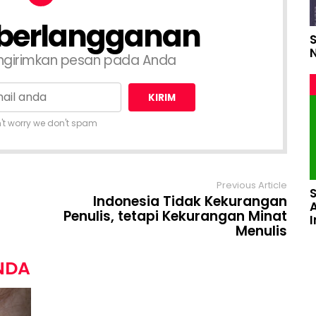
 berlangganan
ngirimkan pesan pada Anda
't worry we don't spam
Previous Article
Indonesia Tidak Kekurangan
Penulis, tetapi Kekurangan Minat
Menulis
NDA