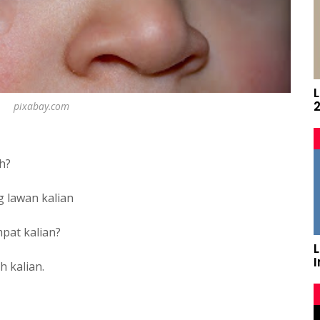
pixabay.com
h?
 lawan kalian
pat kalian?
L
 kalian.