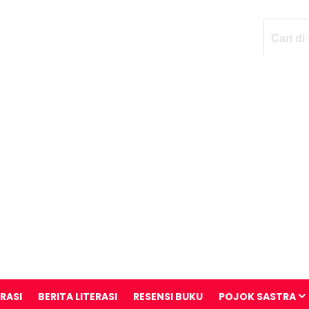
ERASI
BERITA LITERASI
RESENSI BUKU
POJOK SASTRA