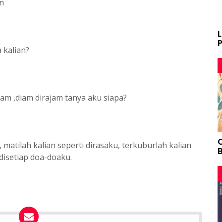
an
 kalian?
m ,diam dirajam tanya aku siapa?
 matilah kalian seperti dirasaku, terkuburlah kalian
B
disetiap doa-doaku.