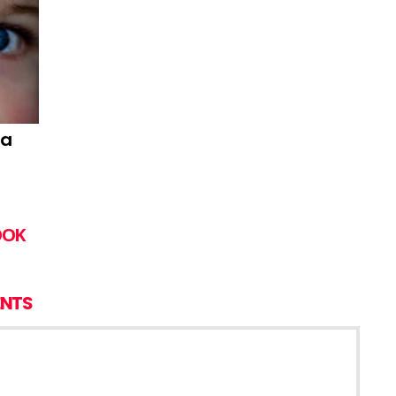
pa
OOK
NTS