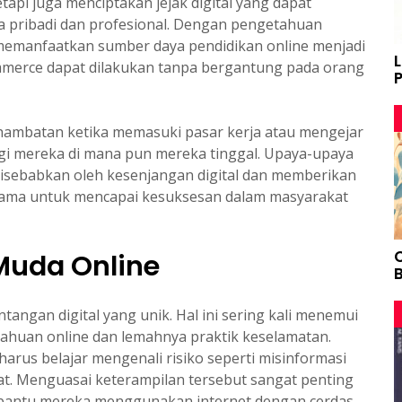
api juga menciptakan jejak digital yang dapat
pribadi dan profesional. Dengan pengetahuan
 memanfaatkan sumber daya pendidikan online menjadi
ommerce dapat dilakukan tanpa bergantung pada orang
hambatan ketika memasuki pasar kerja atau mengejar
bagi mereka di mana pun mereka tinggal. Upaya-upaya
isebabkan oleh kesenjangan digital dan memberikan
ama untuk mencapai kesuksesan dalam masyarakat
uda Online
B
tangan digital yang unik. Hal ini sering kali menemui
ahuan online dan lemahnya praktik keselamatan.
arus belajar mengenali risiko seperti misinformasi
t. Menguasai keterampilan tersebut sangat penting
mbantu mereka menggunakan internet dengan cerdas