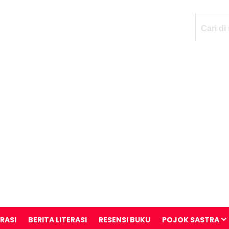
ERASI
BERITA LITERASI
RESENSI BUKU
POJOK SASTRA