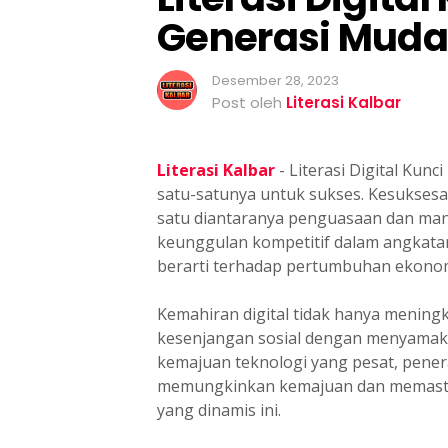
d
Generasi Muda
a
Desember 28, 2023
Post oleh
Literasi Kalbar
Literasi Kalbar
- Literasi Digital Ku
satu-satunya untuk sukses. Kesuksesan
satu diantaranya penguasaan dan manf
keunggulan kompetitif dalam angkatan
berarti terhadap pertumbuhan ekonom
Kemahiran digital tidak hanya mening
kesenjangan sosial dengan menyamaka
kemajuan teknologi yang pesat, pener
memungkinkan kemajuan dan memastikan
yang dinamis ini.