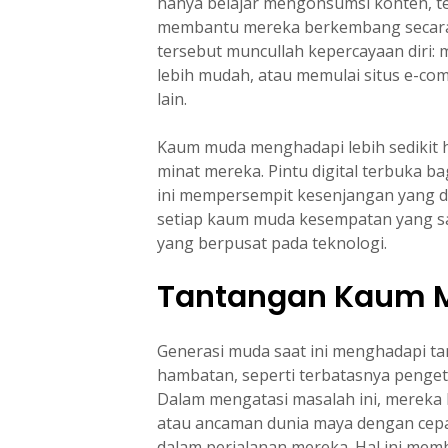
hanya belajar mengonsumsi konten, tet
membantu mereka berkembang secara 
tersebut muncullah kepercayaan diri:
lebih mudah, atau memulai situs e-c
lain.
Kaum muda menghadapi lebih sedikit 
minat mereka. Pintu digital terbuka 
ini mempersempit kesenjangan yang d
setiap kaum muda kesempatan yang s
yang berpusat pada teknologi.
Tantangan Kaum M
Generasi muda saat ini menghadapi tan
hambatan, seperti terbatasnya penget
Dalam mengatasi masalah ini, mereka h
atau ancaman dunia maya dengan cepa
dalam perjalanan mereka. Hal ini me