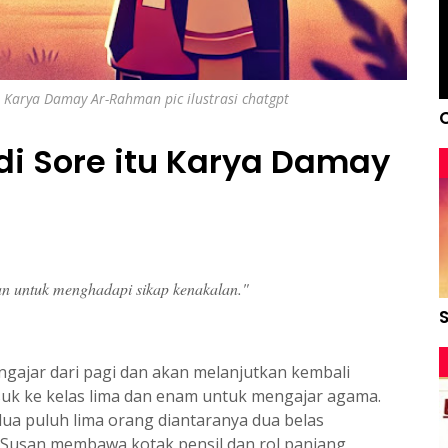
u Karya Damay Ar-Rahman pic ilustrasi chatgpt
di Sore itu Karya Damay
n untuk menghadapi sikap kenakalan."
ngajar dari pagi dan akan melanjutkan kembali
asuk ke kelas lima dan enam untuk mengajar agama.
 dua puluh lima orang diantaranya dua belas
u Susan membawa kotak pensil dan rol panjang