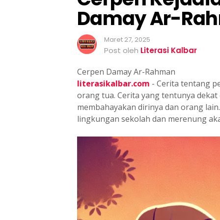
a
Damay Ar-Ra
n
Maret 27, 2025
Post oleh
Literasi Kalbar
Cerpen Damay Ar-Rahman
literasikalbar.com
- Cerita tentang p
orang tua. Cerita yang tentunya dekat
membahayakan dirinya dan orang lain. 
lingkungan sekolah dan merenung aka