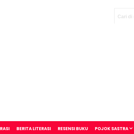
ERASI
BERITA LITERASI
RESENSI BUKU
POJOK SASTRA