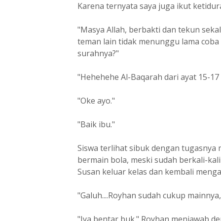
Karena ternyata saya juga ikut ketidur
"Masya Allah, berbakti dan tekun seka
teman lain tidak menunggu lama coba 
surahnya?"
"Hehehehe Al-Baqarah dari ayat 15-17 
"Oke ayo."
"Baik ibu."
Siswa terlihat sibuk dengan tugasnya
bermain bola, meski sudah berkali-kal
Susan keluar kelas dan kembali meng
"Galuh....Royhan sudah cukup mainnya, 
"Iya bentar buk." Royhan menjawab d