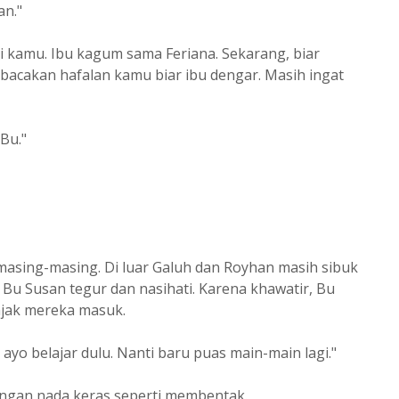
an."
li kamu. Ibu kagum sama Feriana. Sekarang, biar
bacakan hafalan kamu biar ibu dengar. Masih ingat
Bu."
 masing-masing. Di luar Galuh dan Royhan masih sibuk
i Bu Susan tegur dan nasihati. Karena khawatir, Bu
ajak mereka masuk.
ayo belajar dulu. Nanti baru puas main-main lagi."
engan nada keras seperti membentak.