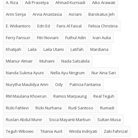
A. Riza
Adi Prasetya
Ahmad Kurniadi
Aiko Arawati
Arini Senja
Arvia Anastasia
Asriani
Barokatus Jeh
E. Widiantoro
Edri Ed
Faris Al Faisal
Felisia Christina
Ferry Fansuri
Fitri Noviani
Futhul Adin
Ivan Aulia
Khatijah
Laila
Laila Utami
Latifah
Mardiana
Milanur Almair
Muhaini
Nada Salsabila
Nanda Sukma Ayuni
Nella Ayu Ningrum
Nur Aina Sari
Nurytha Maulidya Amri
Ody
Patricia Fantania
RM Maulana Khoerun
Ramos Marpaung
Real Teguh
Rizki Fahlevi
Rizki Nurhana
Rudi Santoso
Rumadi
Ruslan Abdul Munir
Sisca Mayanti Marbun
Sultan Musa
Teguh Wibowo
Titania Auril
Winda Indriyati
Zaki Fahrizal