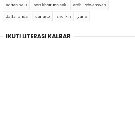
adrian balu
anis khoirunnisak
ardhi Ridwansyah
daffa randai
danarto
sholikin
yana
IKUTI LITERASI KALBAR