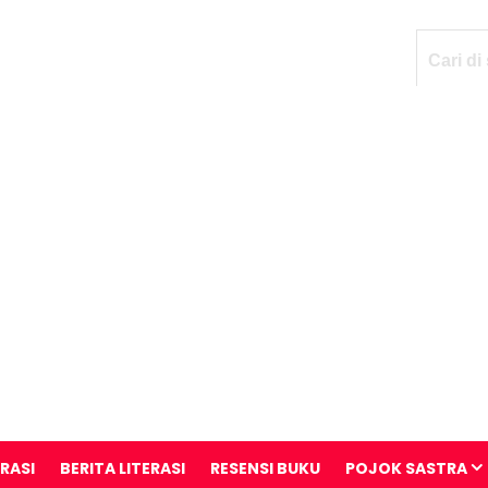
ERASI
BERITA LITERASI
RESENSI BUKU
POJOK SASTRA