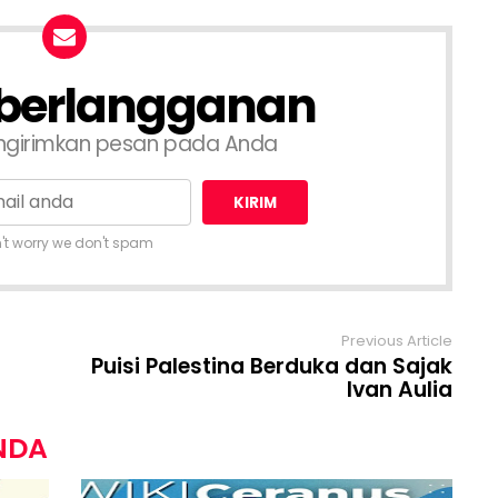
 berlangganan
ngirimkan pesan pada Anda
't worry we don't spam
Previous Article
Puisi Palestina Berduka dan Sajak
Ivan Aulia
NDA