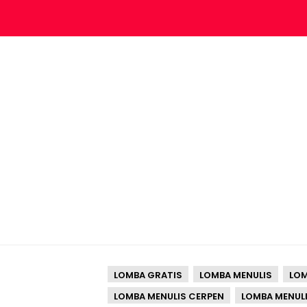
k
s
i
M
i
n
i
G
r
a
t
i
s
LOMBA GRATIS
LOMBA MENULIS
LOM
LOMBA MENULIS CERPEN
LOMBA MENULI