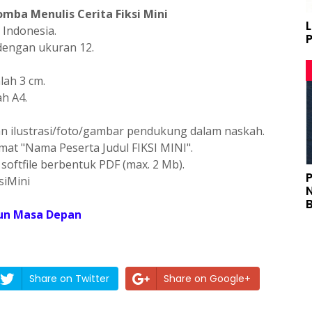
mba Menulis Cerita Fiksi Mini
Indonesia.
 dengan ukuran 12.
lah 3 cm.
h A4.
n ilustrasi/foto/gambar pendukung dalam naskah.
rmat "Nama Peserta Judul FIKSI MINI".
oftfile berbentuk PDF (max. 2 Mb).
ksiMini
un Masa Depan
Share on Twitter
Share on Google+