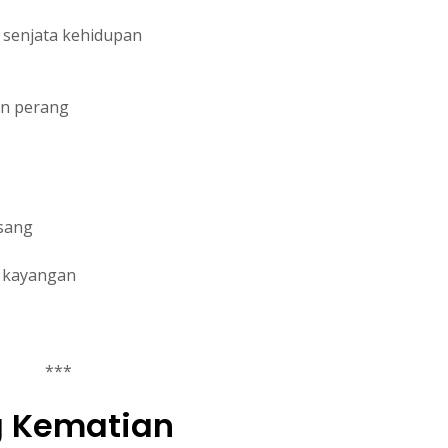
 senjata kehidupan
an perang
rsang
e kayangan
***
 Kematian