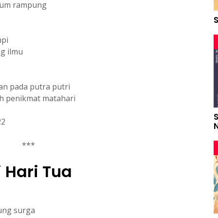
elum rampung
mpi
g ilmu
kan pada putra putri
uh penikmat matahari
22
***
 Hari Tua
ung surga