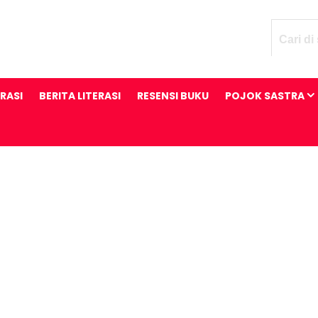
ERASI
BERITA LITERASI
RESENSI BUKU
POJOK SASTRA
PUISI
CERPEN
PANTUN
SYAIR