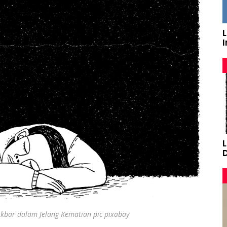
L
Akbar dalam Jelang Kematian pic pixabay