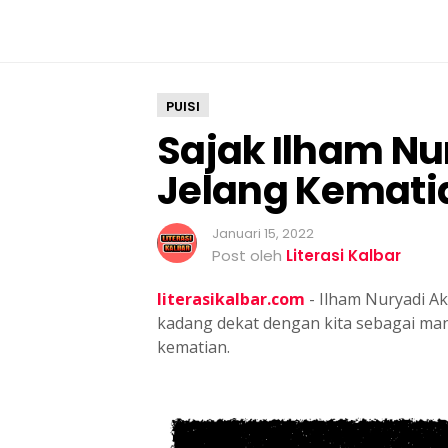
a
r
d
a
l
PUISI
a
Sajak Ilham Nu
m
J
Jelang Kemati
e
l
Januari 15, 2022
a
Post oleh
Literasi Kalbar
n
g
literasikalbar.com
- Ilham Nuryadi A
K
kadang dekat dengan kita sebagai manu
e
kematian.
m
a
t
i
a