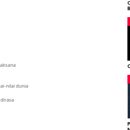
B
jaksana
ai-nilai dunia
s
 dirasa