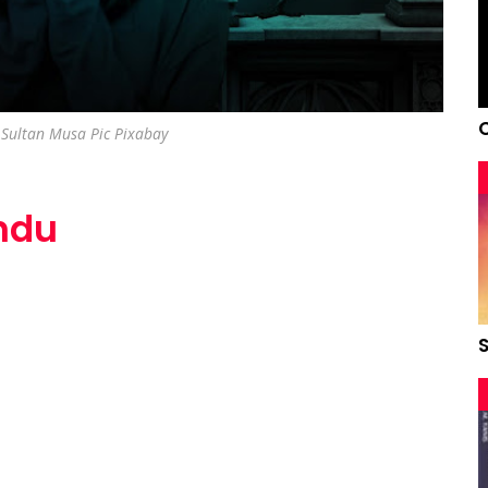
 Sultan Musa Pic Pixabay
ndu