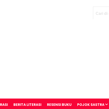
ERASI
BERITA LITERASI
RESENSI BUKU
POJOK SASTRA