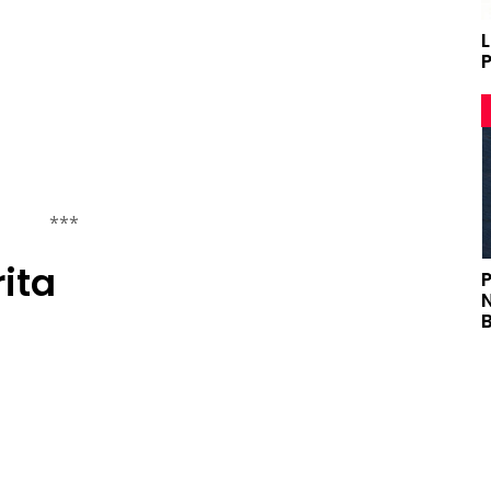
***
ita