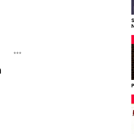
***
n
P
i