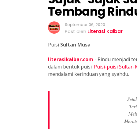
Tembang Rind
September 06, 2020
Post oleh
Literasi Kalbar
Puisi
Sultan Musa
literasikalbar.com
- Rindu menjadi t
dalam bentuk puisi.
Puisi-puisi Sultan
mendalami kerinduan yang syahdu.
Seta
Ter
Melu
Merata